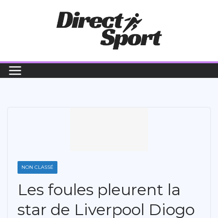
Passer
au
contenu
NON CLASSÉ
Les foules pleurent la
star de Liverpool Diogo