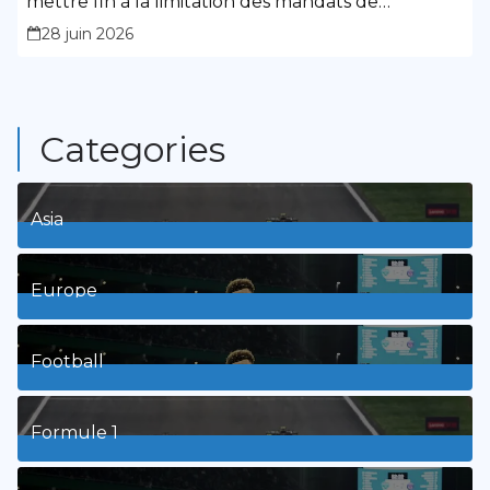
mettre fin à la limitation des mandats de
présidence
28 juin 2026
Categories
Asia
1
Posts
Europe
3
Posts
Football
8
Posts
Formule 1
3
Posts