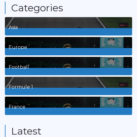
Categories
Asia
1
Posts
Europe
3
Posts
Football
8
Posts
Formule 1
3
Posts
France
9
Posts
Latest