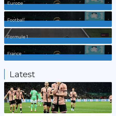
Europe
3
Posts
Football
8
Posts
Formule 1
3
Posts
France
9
Posts
Latest