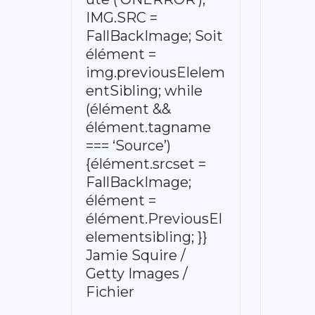
IMG.SRC =
FallBackImage; Soit
élément =
img.previousElelem
entSibling; while
(élément &&
élément.tagname
=== ‘Source’)
{élément.srcset =
FallBackImage;
élément =
élément.PreviousEl
elementsibling; }}
Jamie Squire /
Getty Images /
Fichier