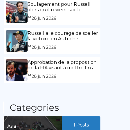
l’expérience »
Soulagement pour Russell
alors qu’il revient sur le
chemin de la victoire
28 juin 2026
Russell a le courage de sceller
la victoire en Autriche
28 juin 2026
Approbation de la proposition
de la FIA visant à mettre fin à
la limitation des mandats de
28 juin 2026
présidence
Categories
1
Posts
Asia