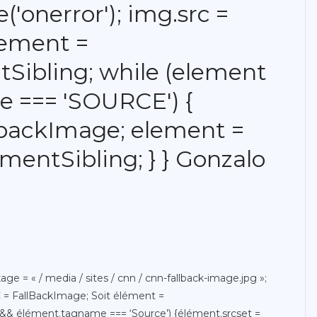
'onerror'); img.src =
lement =
Sibling; while (element
 === 'SOURCE') {
llbackImage; element =
mentSibling; } } Gonzalo
e = « / media / sites / cnn / cnn-fallback-image.jpg »;
 FallBackImage; Soit élément =
 && élément.tagname === ‘Source’) {élément.srcset =