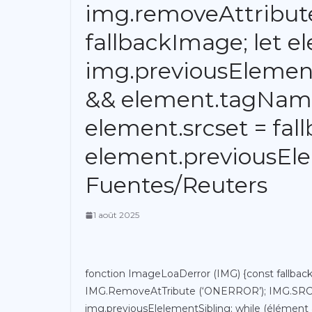
img.removeAttribute(
fallbackImage; let e
img.previousElement
&& element.tagName
element.srcset = fa
element.previousEle
Fuentes/Reuters
1 août 2025
fonction ImageLoaDerror (IMG) {const fallbackag
IMG.RemoveAtTribute (‘ONERROR’); IMG.SRC =
img.previousElelementSibling; while (élément