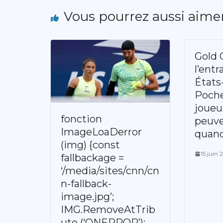
Vous pourrez aussi aime
Gold 
l’entr
États
Poche
joueur
fonction
peuve
ImageLoaDerror
quand
(img) {const
15 juin 
fallbackage =
‘/media/sites/cnn/cn
n-fallback-
image.jpg’;
IMG.RemoveAtTrib
ute (‘ONERROR’);