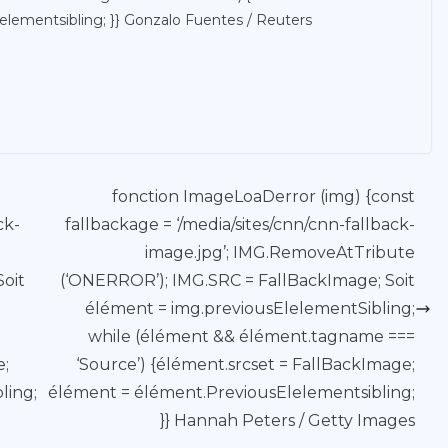
lementsibling; }} Gonzalo Fuentes / Reuters
fonction ImageLoaDerror (img) {const
ck-
fallbackage = ‘/media/sites/cnn/cnn-fallback-
image.jpg’; IMG.RemoveAtTribute
oit
(‘ONERROR’); IMG.SRC = FallBackImage; Soit
élément = img.previousElelementSibling;
while (élément && élément.tagname ===
e;
‘Source’) {élément.srcset = FallBackImage;
ling;
élément = élément.PreviousElelementsibling;
}} Hannah Peters / Getty Images