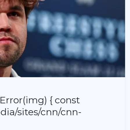
rror(img) { const
dia/sites/cnn/cnn-