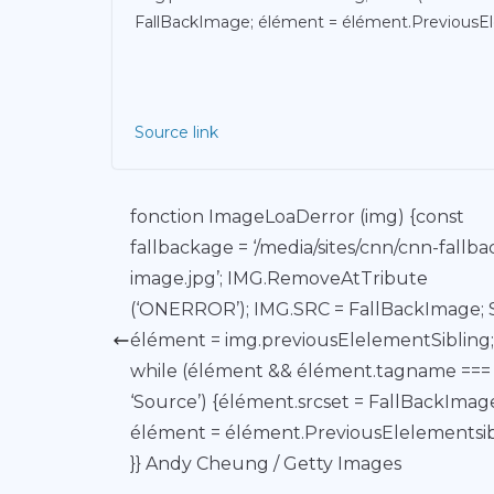
FallBackImage; élément = élément.PreviousEle
Source link
fonction ImageLoaDerror (img) {const
fallbackage = ‘/media/sites/cnn/cnn-fallba
image.jpg’; IMG.RemoveAtTribute
(‘ONERROR’); IMG.SRC = FallBackImage; S
élément = img.previousElelementSibling;
while (élément && élément.tagname ===
‘Source’) {élément.srcset = FallBackImag
élément = élément.PreviousElelementsib
}} Andy Cheung / Getty Images