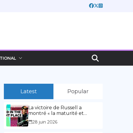
TIONAL
Latest
Popular
La victoire de Russell a
montré « la maturité et
l’expérience » Vidéo,
28 juin 2026
00:02:03La victoire de Russell
a montré « la maturité et