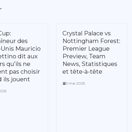
r
Cup:
Crystal Palace vs
aîneur des
Nottingham Forest:
-Unis Mauricio
Premier League
ttino dit aux
Preview, Team
s qu’ils ne
News, Statistiques
nt pas choisir
et tête-à-tête
 ils jouent
5 mai 2025
2025