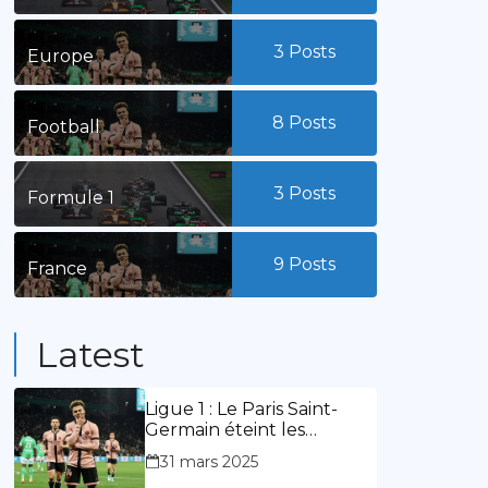
3
Posts
Europe
8
Posts
Football
3
Posts
Formule 1
9
Posts
France
Latest
Ligue 1 : Le Paris Saint-
Germain éteint les
lumières du stade
31 mars 2025
Geoffroy Guichard. Stassin