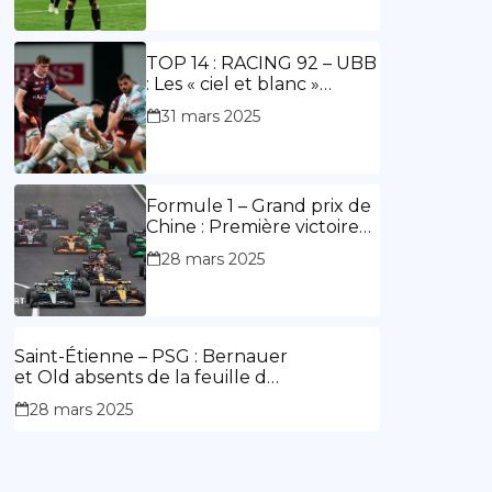
ouvre le score, doublé de
Doué.
TOP 14 : RACING 92 – UBB
: Les « ciel et blanc »
renouent avec la victoire
31 mars 2025
Formule 1 – Grand prix de
Chine : Première victoire
d’Hamilton en Rouge,
28 mars 2025
l’Aston Martin d’Alonso fait
des siennes.
Saint-Étienne – PSG : Bernauer
et Old absents de la feuille de
match.
28 mars 2025