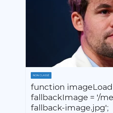
NON CLASSÉ
function imageLoadE
fallbackImage = '/me
fallback-image.jpg';