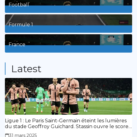
Football
8
Posts
Formule 1
3
Posts
France
9
Posts
Latest
Ligue 1 : Le Paris Saint-Germain éteint les lumières
du stade Geoffroy Guichard. Stassin ouvre le score,
doublé de Doué.
31 mars 2025