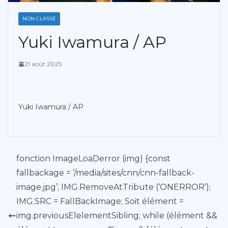
NON CLASSÉ
Yuki Iwamura / AP
21 août 2025
Yuki Iwamura / AP
fonction ImageLoaDerror (img) {const
fallbackage = ‘/media/sites/cnn/cnn-fallback-
image.jpg’; IMG.RemoveAtTribute (‘ONERROR’);
IMG.SRC = FallBackImage; Soit élément =
img.previousElelementSibling; while (élément &&