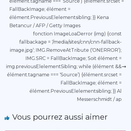
élément.tagname === ‘Source’) {élément.srcset =
FallBackImage; élément =
élément.PreviousElelementsibling; }} Kena
Betancur / AFP / Getty Images
fonction ImageLoaDerror (img) {const
fallbackage = ‘/media/sites/cnn/cnn-fallback-
image.jpg’; IMG.RemoveAtTribute (‘ONERROR’);
IMG.SRC = FallBackImage; Soit élément =
img.previousElelementSibling; while (élément &&
élément.tagname === ‘Source’) {élément.srcset =
FallBackImage; élément =
élément.PreviousElelementsibling; }} Al
Messerschmidt / ap
Vous pourrez aussi aimer