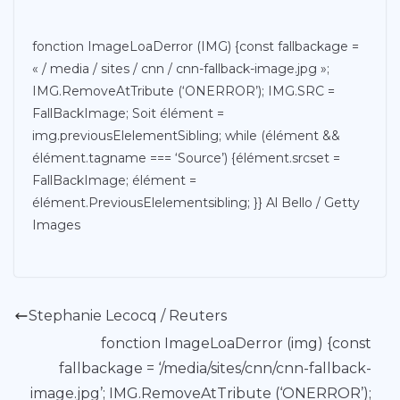
fonction ImageLoaDerror (IMG) {const fallbackage =
« / media / sites / cnn / cnn-fallback-image.jpg »;
IMG.RemoveAtTribute (‘ONERROR’); IMG.SRC =
FallBackImage; Soit élément =
img.previousElelementSibling; while (élément &&
élément.tagname === ‘Source’) {élément.srcset =
FallBackImage; élément =
élément.PreviousElelementsibling; }} Al Bello / Getty
Images
Stephanie Lecocq / Reuters
fonction ImageLoaDerror (img) {const
fallbackage = ‘/media/sites/cnn/cnn-fallback-
image.jpg’; IMG.RemoveAtTribute (‘ONERROR’);