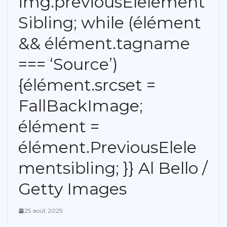
img.previousElelement
Sibling; while (élément
&& élément.tagname
=== ‘Source’)
{élément.srcset =
FallBackImage;
élément =
élément.PreviousElele
mentsibling; }} Al Bello /
Getty Images
25 août 2025