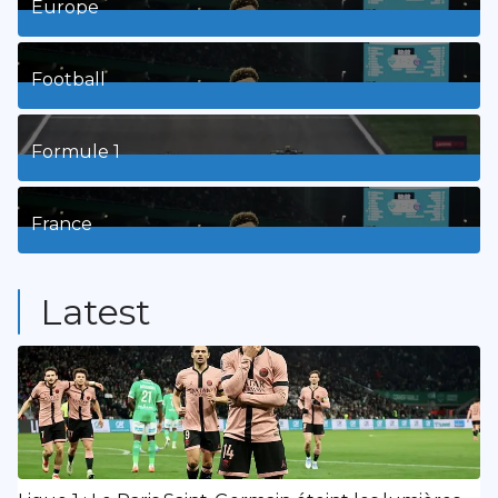
Europe
3
Posts
Football
8
Posts
Formule 1
3
Posts
France
9
Posts
Latest