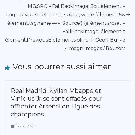
IMG.SRC = FallBackImage; Soit élément =
img.previousElelementSibling; while (élément &&
élément.tagname === ‘Source’) {élément.srcset =
FallBackImage; élément =
élément.PreviousElelementsibling; }} Geoff Burke
/ Imagn Images / Reuters
Vous pourrez aussi aimer
Real Madrid: Kylian Mbappe et
Vinicius Jr se sont effacés pour
affronter Arsenal en Ligue des
champions
5 avril 2025