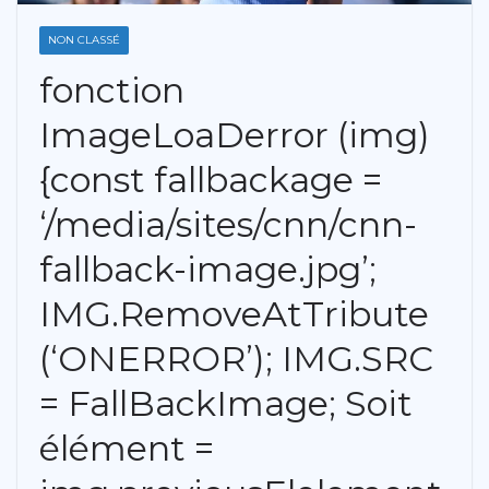
NON CLASSÉ
fonction
ImageLoaDerror (img)
{const fallbackage =
‘/media/sites/cnn/cnn-
fallback-image.jpg’;
IMG.RemoveAtTribute
(‘ONERROR’); IMG.SRC
= FallBackImage; Soit
élément =