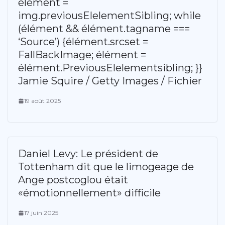
élément =
img.previousElelementSibling; while
(élément && élément.tagname ===
‘Source’) {élément.srcset =
FallBackImage; élément =
élément.PreviousElelementsibling; }}
Jamie Squire / Getty Images / Fichier
19 août 2025
Daniel Levy: Le président de
Tottenham dit que le limogeage de
Ange postcoglou était
«émotionnellement» difficile
17 juin 2025