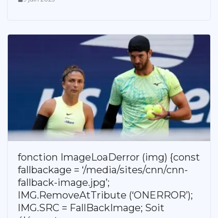
fonction ImageLoaDerror (img) {const
fallbackage = ‘/media/sites/cnn/cnn-
fallback-image.jpg’;
IMG.RemoveAtTribute (‘ONERROR’);
IMG.SRC = FallBackImage; Soit