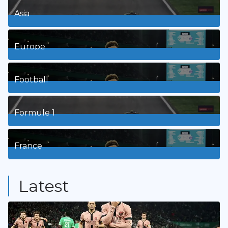
Asia
1
Posts
Europe
3
Posts
Football
8
Posts
Formule 1
3
Posts
France
9
Posts
Latest