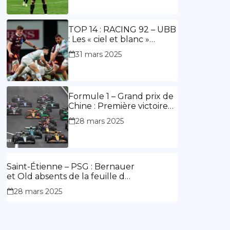
ouvre le score, doublé de
Doué.
TOP 14 : RACING 92 – UBB
: Les « ciel et blanc »
renouent avec la victoire
31 mars 2025
Formule 1 – Grand prix de
Chine : Première victoire
d’Hamilton en Rouge,
28 mars 2025
l’Aston Martin d’Alonso fait
des siennes.
Saint-Étienne – PSG : Bernauer
et Old absents de la feuille de
match.
28 mars 2025