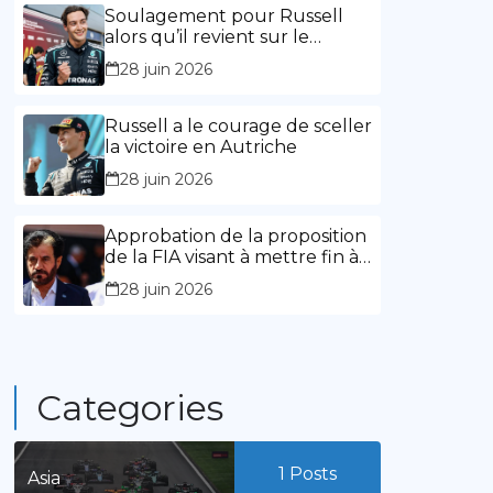
l’expérience »
Soulagement pour Russell
alors qu’il revient sur le
chemin de la victoire
28 juin 2026
Russell a le courage de sceller
la victoire en Autriche
28 juin 2026
Approbation de la proposition
de la FIA visant à mettre fin à
la limitation des mandats de
28 juin 2026
présidence
Categories
1
Posts
Asia