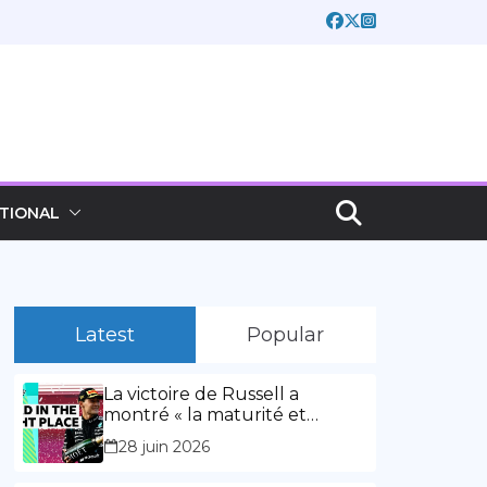
TIONAL
Latest
Popular
La victoire de Russell a
montré « la maturité et
l’expérience » Vidéo,
28 juin 2026
00:02:03La victoire de Russell
a montré « la maturité et