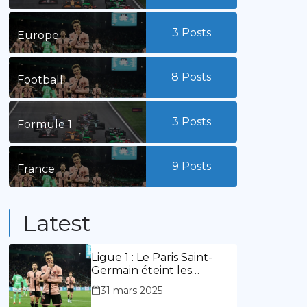
3
Posts
Europe
8
Posts
Football
3
Posts
Formule 1
9
Posts
France
Latest
Ligue 1 : Le Paris Saint-
Germain éteint les
lumières du stade
31 mars 2025
Geoffroy Guichard. Stassin