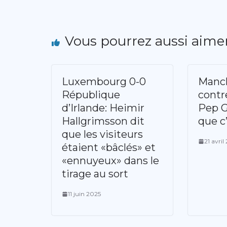
Vous pourrez aussi aime
Luxembourg 0-0
Manch
République
contre
d’Irlande: Heimir
Pep G
Hallgrimsson dit
que c’
que les visiteurs
21 avril
étaient «bâclés» et
«ennuyeux» dans le
tirage au sort
11 juin 2025