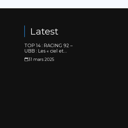
Latest
TOP 14 : RACING 92 –
UBB : Les « ciel et
blanc » renouent avec
31 mars 2025
la victoire