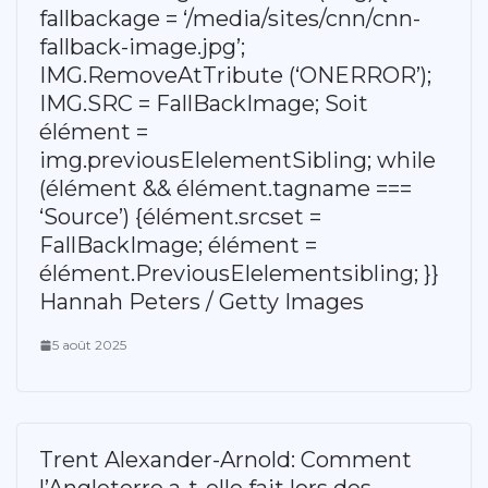
fallbackage = ‘/media/sites/cnn/cnn-
fallback-image.jpg’;
IMG.RemoveAtTribute (‘ONERROR’);
IMG.SRC = FallBackImage; Soit
élément =
img.previousElelementSibling; while
(élément && élément.tagname ===
‘Source’) {élément.srcset =
FallBackImage; élément =
élément.PreviousElelementsibling; }}
Hannah Peters / Getty Images
5 août 2025
Trent Alexander-Arnold: Comment