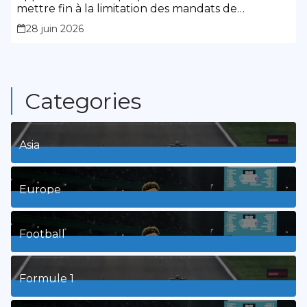
mettre fin à la limitation des mandats de
présidence
28 juin 2026
Categories
Asia
1
Posts
Europe
3
Posts
Football
8
Posts
Formule 1
3
Posts