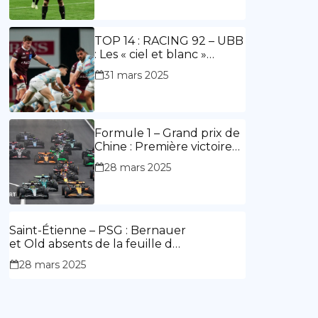
ouvre le score, doublé de
Doué.
TOP 14 : RACING 92 – UBB
: Les « ciel et blanc »
renouent avec la victoire
31 mars 2025
Formule 1 – Grand prix de
Chine : Première victoire
d’Hamilton en Rouge,
28 mars 2025
l’Aston Martin d’Alonso fait
des siennes.
Saint-Étienne – PSG : Bernauer
et Old absents de la feuille de
match.
28 mars 2025