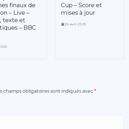
es finaux de
Cup – Score et
son – Live –
mises à jour
, texte et
26 avril 2025
stiques – BBC
2025
s champs obligatoires sont indiqués avec
*