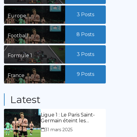
3
Posts
Europe
8
Posts
Football
3
Posts
Formule 1
9
Posts
France
Latest
Ligue 1 : Le Paris Saint-
Germain éteint les
lumières du stade
31 mars 2025
Geoffroy Guichard. Stassin