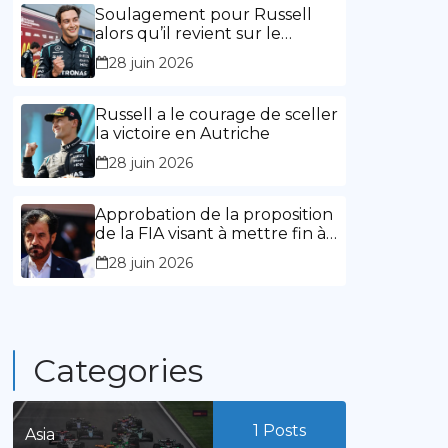
l’expérience »
Soulagement pour Russell
alors qu’il revient sur le
chemin de la victoire
28 juin 2026
Russell a le courage de sceller
la victoire en Autriche
28 juin 2026
Approbation de la proposition
de la FIA visant à mettre fin à
la limitation des mandats de
28 juin 2026
présidence
Categories
1
Posts
Asia