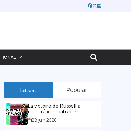
TIONAL
Latest
Popular
La victoire de Russell a
montré « la maturité et
l’expérience » Vidéo,
28 juin 2026
00:02:03La victoire de Russell
a montré « la maturité et