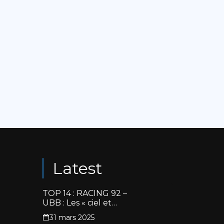
Latest
TOP 14 : RACING 92 –
UBB : Les « ciel et
blanc » renouent avec
31 mars 2025
la victoire