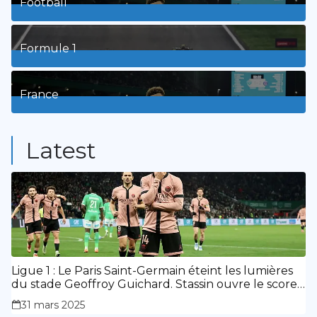
Football
8
Posts
Formule 1
3
Posts
France
9
Posts
Latest
Ligue 1 : Le Paris Saint-Germain éteint les lumières
du stade Geoffroy Guichard. Stassin ouvre le score,
doublé de Doué.
31 mars 2025