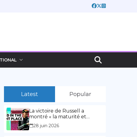
TIONAL
Latest
Popular
La victoire de Russell a
montré « la maturité et
l’expérience » Vidéo,
28 juin 2026
00:02:03La victoire de Russell
a montré « la maturité et