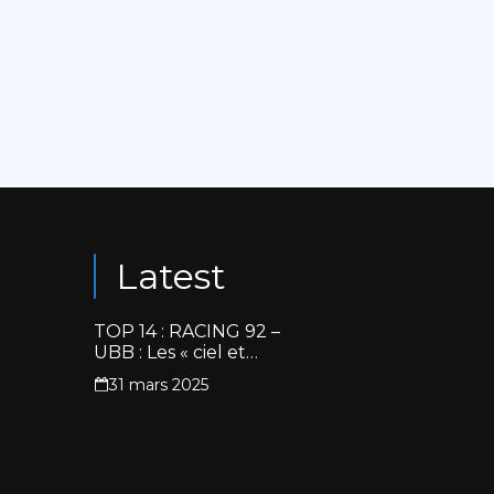
Latest
TOP 14 : RACING 92 –
UBB : Les « ciel et
blanc » renouent avec
31 mars 2025
la victoire