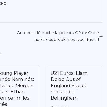
 BBC
Antonelli décroche la pole du GP de Chine
après des problèmes avec Russell
r
oung Player
U21 Euros: Liam
année Nominés:
Delap Out of
Delap, Morgan
England Squad
s et Ethan
mais Jobe
ri parmi les
Bellingham
nés