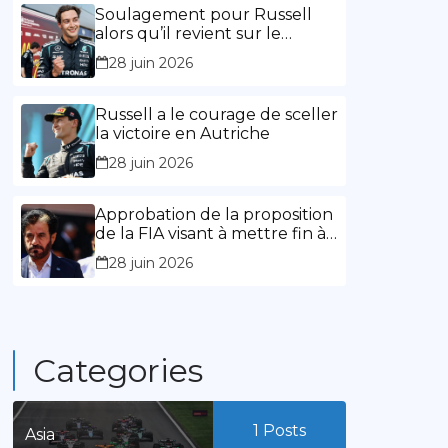
l’expérience »
Soulagement pour Russell
alors qu’il revient sur le
chemin de la victoire
28 juin 2026
Russell a le courage de sceller
la victoire en Autriche
28 juin 2026
Approbation de la proposition
de la FIA visant à mettre fin à
la limitation des mandats de
28 juin 2026
présidence
Categories
1
Posts
Asia