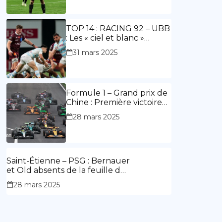
ouvre le score, doublé de
Doué.
TOP 14 : RACING 92 – UBB
: Les « ciel et blanc »
renouent avec la victoire
31 mars 2025
Formule 1 – Grand prix de
Chine : Première victoire
d’Hamilton en Rouge,
28 mars 2025
l’Aston Martin d’Alonso fait
des siennes.
Saint-Étienne – PSG : Bernauer
et Old absents de la feuille de
match.
28 mars 2025