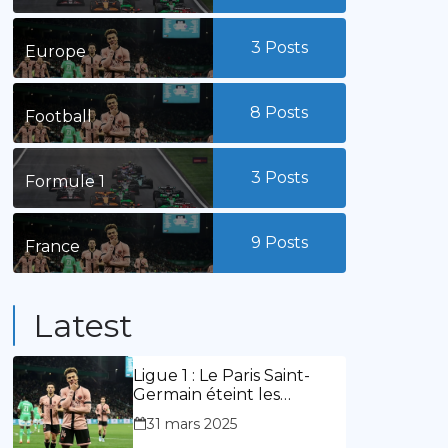
3
Posts
Europe
8
Posts
Football
3
Posts
Formule 1
9
Posts
France
Latest
Ligue 1 : Le Paris Saint-
Germain éteint les
lumières du stade
31 mars 2025
Geoffroy Guichard. Stassin