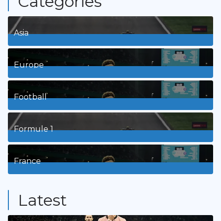
Categories
Asia
1
Posts
Europe
3
Posts
Football
8
Posts
Formule 1
3
Posts
France
9
Posts
Latest