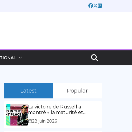
TIONAL
Latest
Popular
La victoire de Russell a
montré « la maturité et
l’expérience » Vidéo,
28 juin 2026
00:02:03La victoire de Russell
a montré « la maturité et