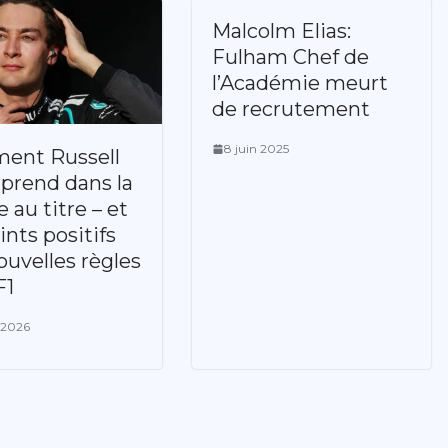
Malcolm Elias:
Fulham Chef de
l’Académie meurt
de recrutement
8 juin 2025
ent Russell
rprend dans la
 au titre – et
ints positifs
ouvelles règles
F1
l 2026