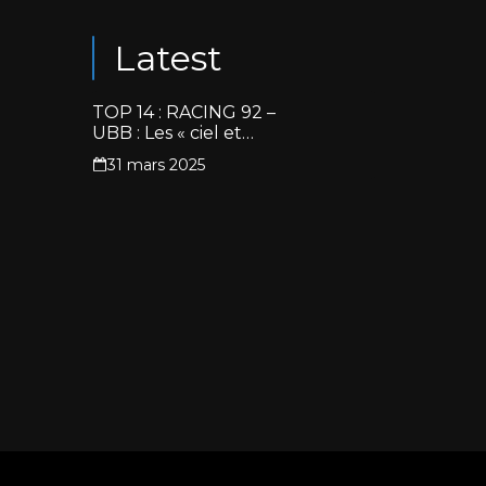
Latest
TOP 14 : RACING 92 –
UBB : Les « ciel et
blanc » renouent avec
31 mars 2025
la victoire