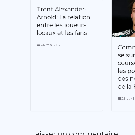
Trent Alexander-
Arnold: La relation
entre les joueurs
locaux et les fans
24 mai 2025
Comm
se su
course
les po
des n
de la 
23 avri
Laisser un commentaire