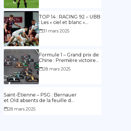
ouvre le score, doublé de
Doué.
TOP 14 : RACING 92 – UBB
: Les « ciel et blanc »
renouent avec la victoire
31 mars 2025
Formule 1 – Grand prix de
Chine : Première victoire
d’Hamilton en Rouge,
28 mars 2025
l’Aston Martin d’Alonso fait
des siennes.
Saint-Étienne – PSG : Bernauer
et Old absents de la feuille de
match.
28 mars 2025