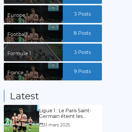
3
Posts
Europe
8
Posts
Football
3
Posts
Formule 1
9
Posts
France
Latest
Ligue 1 : Le Paris Saint-
Germain éteint les
lumières du stade
31 mars 2025
Geoffroy Guichard. Stassin