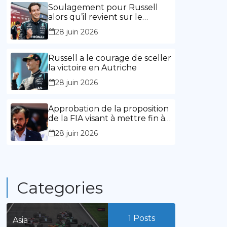
l’expérience »
Soulagement pour Russell
alors qu’il revient sur le
chemin de la victoire
28 juin 2026
Russell a le courage de sceller
la victoire en Autriche
28 juin 2026
Approbation de la proposition
de la FIA visant à mettre fin à
la limitation des mandats de
28 juin 2026
présidence
Categories
1
Posts
Asia