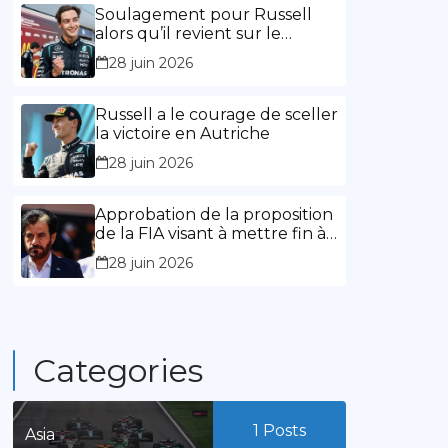
l’expérience »
Soulagement pour Russell
alors qu’il revient sur le
chemin de la victoire
28 juin 2026
Russell a le courage de sceller
la victoire en Autriche
28 juin 2026
Approbation de la proposition
de la FIA visant à mettre fin à
la limitation des mandats de
28 juin 2026
présidence
Categories
1
Posts
Asia