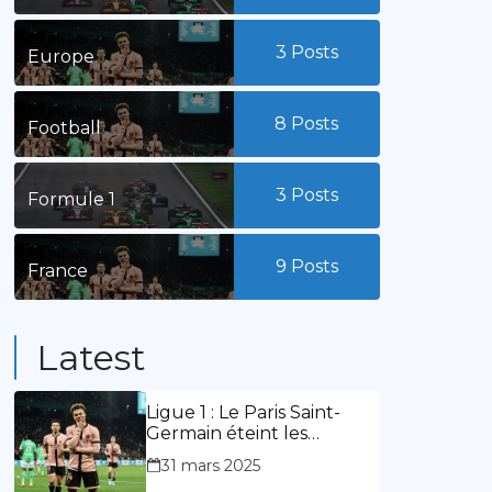
3
Posts
Europe
8
Posts
Football
3
Posts
Formule 1
9
Posts
France
Latest
Ligue 1 : Le Paris Saint-
Germain éteint les
lumières du stade
31 mars 2025
Geoffroy Guichard. Stassin