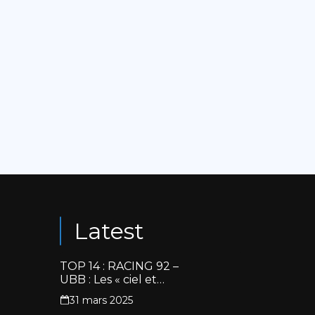
Latest
TOP 14 : RACING 92 –
UBB : Les « ciel et
blanc » renouent avec
31 mars 2025
la victoire