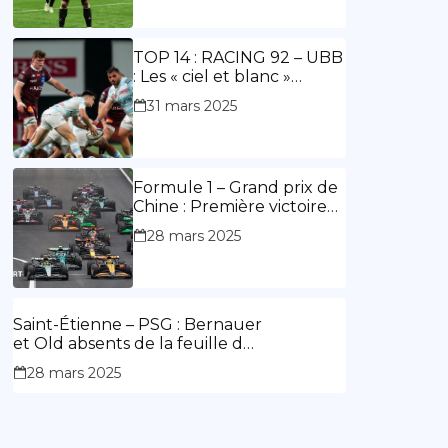
ouvre le score, doublé de
Doué.
TOP 14 : RACING 92 – UBB
: Les « ciel et blanc »
renouent avec la victoire
31 mars 2025
Formule 1 – Grand prix de
Chine : Première victoire
d’Hamilton en Rouge,
28 mars 2025
l’Aston Martin d’Alonso fait
des siennes.
Saint-Étienne – PSG : Bernauer
et Old absents de la feuille de
match.
28 mars 2025