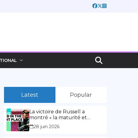
TIONAL
Latest
Popular
La victoire de Russell a
montré « la maturité et
l’expérience » Vidéo,
28 juin 2026
00:02:03La victoire de Russell
a montré « la maturité et