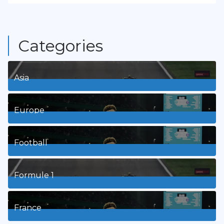
Categories
Asia
1
Posts
Europe
3
Posts
Football
8
Posts
Formule 1
3
Posts
France