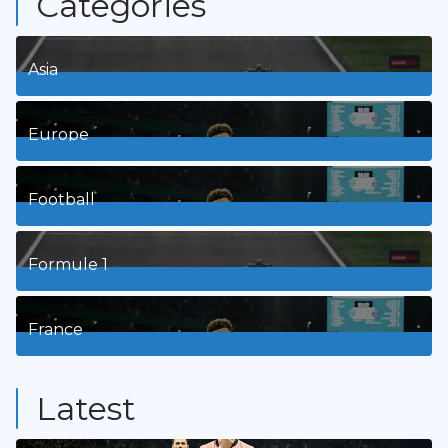
Categories
Asia
1
Posts
Europe
3
Posts
Football
8
Posts
Formule 1
3
Posts
France
9
Posts
Latest