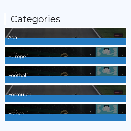
Categories
Asia
1
Posts
Europe
3
Posts
Football
8
Posts
Formule 1
3
Posts
France
9
Posts