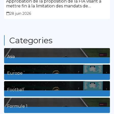
Approbation de la proposition de la FIA visant à
mettre fin à la limitation des mandats de
présidence
28 juin 2026
Categories
Asia
1
Posts
Europe
3
Posts
Football
8
Posts
Formule 1