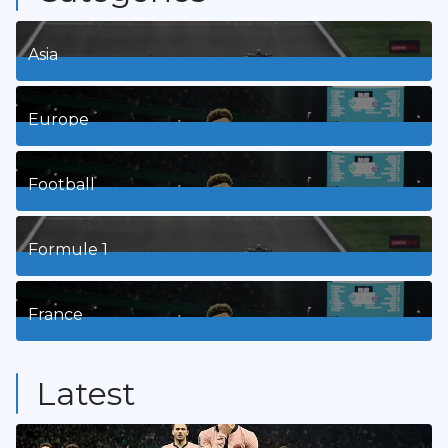
Asia
1
Posts
Europe
3
Posts
Football
8
Posts
Formule 1
3
Posts
France
9
Posts
Latest