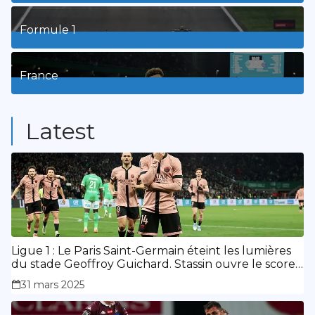
8
Posts
Formule 1
3
Posts
France
9
Posts
Latest
Ligue 1 : Le Paris Saint-Germain éteint les lumières
du stade Geoffroy Guichard. Stassin ouvre le score,
doublé de Doué.
31 mars 2025