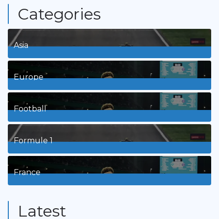
Categories
Asia
1
Posts
Europe
3
Posts
Football
8
Posts
Formule 1
3
Posts
France
9
Posts
Latest