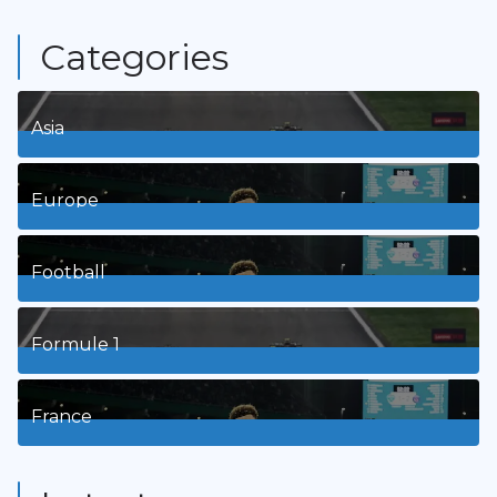
Categories
Asia
1
Posts
Europe
3
Posts
Football
8
Posts
Formule 1
3
Posts
France
9
Posts