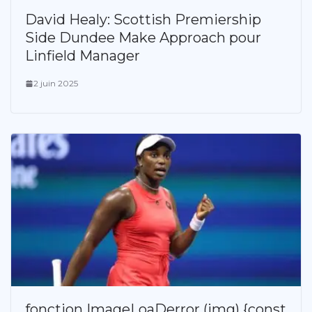
David Healy: Scottish Premiership
Side Dundee Make Approach pour
Linfield Manager
2 juin 2025
fonction ImageLoaDerror (img) {const