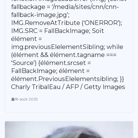
fallbackage = ‘/media/sites/cnn/cnn-
fallback-image.jpg’;
IMG.RemoveAtTribute (‘ONERROR’);
IMG.SRC = FallBackImage; Soit
élément =
img.previousElelementSibling; while
(élément && élément.tagname ===
‘Source’) {élément.srcset =
FallBackImage; élément =
élément.PreviousElelementsibling; }}
Charly TribalEau / AFP / Getty Images
18 août 2025