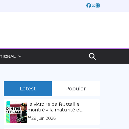
TIONAL
Latest
Popular
La victoire de Russell a
montré « la maturité et
l’expérience » Vidéo,
28 juin 2026
00:02:03La victoire de Russell
a montré « la maturité et