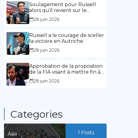
l’expérience »
Soulagement pour Russell
alors qu’il revient sur le
chemin de la victoire
28 juin 2026
Russell a le courage de sceller
la victoire en Autriche
28 juin 2026
Approbation de la proposition
de la FIA visant à mettre fin à
la limitation des mandats de
28 juin 2026
présidence
Categories
1
Posts
Asia