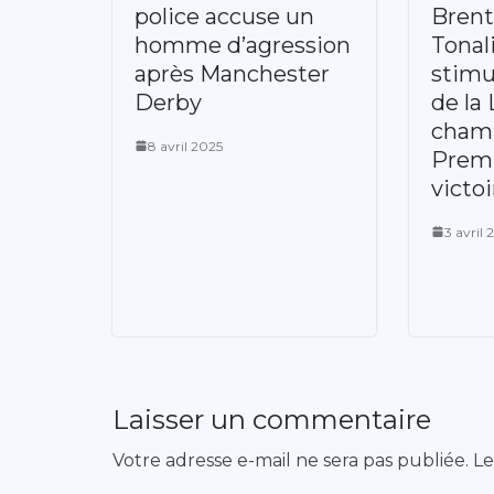
police accuse un
Brent
homme d’agression
Tonal
après Manchester
stimu
Derby
de la
cham
8 avril 2025
Prem
victoi
3 avril 
Laisser un commentaire
Votre adresse e-mail ne sera pas publiée.
Le