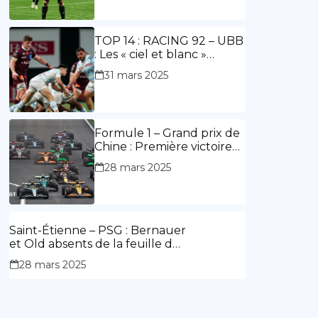
ouvre le score, doublé de
Doué.
TOP 14 : RACING 92 – UBB
: Les « ciel et blanc »
renouent avec la victoire
31 mars 2025
Formule 1 – Grand prix de
Chine : Première victoire
d’Hamilton en Rouge,
28 mars 2025
l’Aston Martin d’Alonso fait
des siennes.
Saint-Étienne – PSG : Bernauer
et Old absents de la feuille de
match.
28 mars 2025