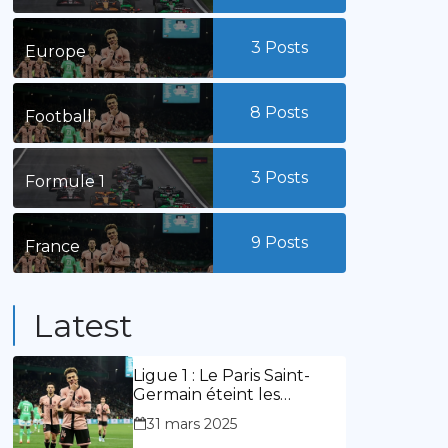
3
Posts
Europe
8
Posts
Football
3
Posts
Formule 1
9
Posts
France
Latest
Ligue 1 : Le Paris Saint-
Germain éteint les
lumières du stade
31 mars 2025
Geoffroy Guichard. Stassin