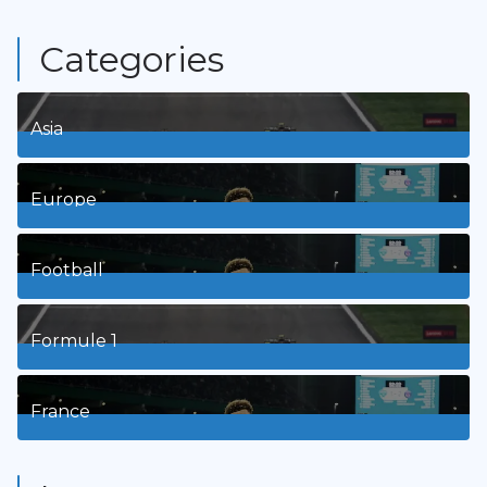
Categories
Asia
1
Posts
Europe
3
Posts
Football
8
Posts
Formule 1
3
Posts
France
9
Posts