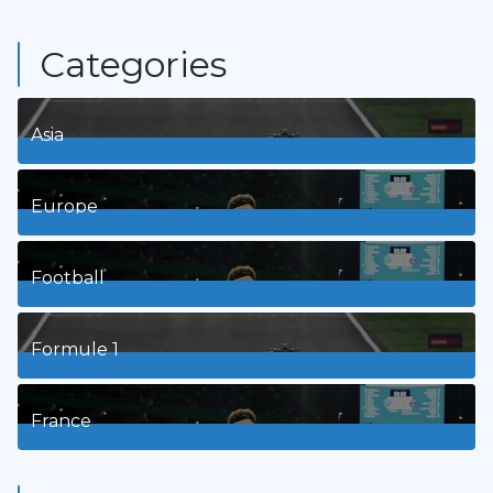
Categories
Asia
1
Posts
Europe
3
Posts
Football
8
Posts
Formule 1
3
Posts
France
9
Posts