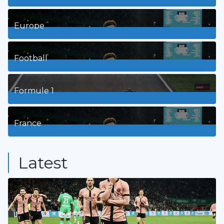
1
Posts
Europe
3
Posts
Football
8
Posts
Formule 1
3
Posts
France
9
Posts
Latest