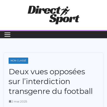
Passer
au
contenu
NON CLASSÉ
Deux vues opposées
sur l’interdiction
transgenre du football
2 mai 2025