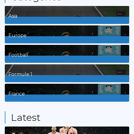
Asia
1
Posts
Europe
3
Posts
Football
8
Posts
Formule 1
3
Posts
France
9
Posts
Latest