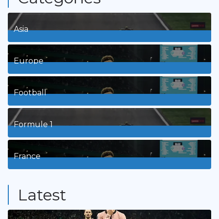
Asia
1
Posts
Europe
3
Posts
Football
8
Posts
Formule 1
3
Posts
France
9
Posts
Latest