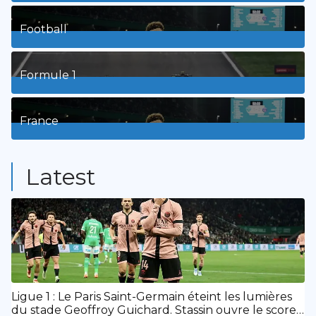
3
Posts
Football
8
Posts
Formule 1
3
Posts
France
9
Posts
Latest
Ligue 1 : Le Paris Saint-Germain éteint les lumières
du stade Geoffroy Guichard. Stassin ouvre le score,