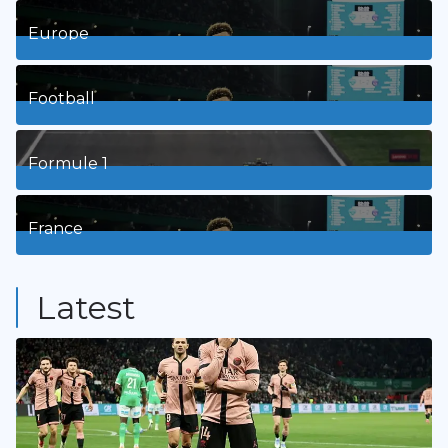
1
Posts
Europe
3
Posts
Football
8
Posts
Formule 1
3
Posts
France
9
Posts
Latest