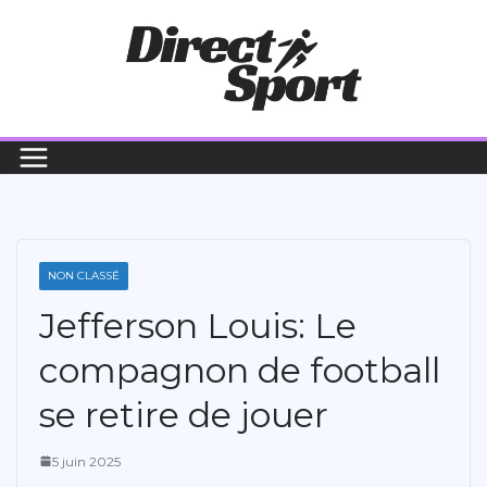
Passer
au
contenu
NON CLASSÉ
Jefferson Louis: Le
compagnon de football
se retire de jouer
5 juin 2025