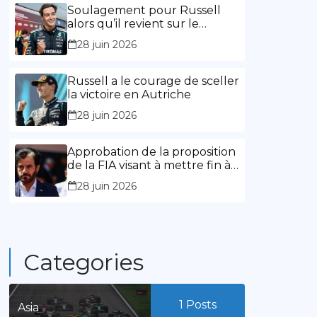
l’expérience »
Soulagement pour Russell
alors qu’il revient sur le
chemin de la victoire
28 juin 2026
Russell a le courage de sceller
la victoire en Autriche
28 juin 2026
Approbation de la proposition
de la FIA visant à mettre fin à
la limitation des mandats de
28 juin 2026
présidence
Categories
1
Posts
Asia