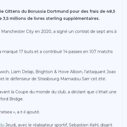
mie Gittens du Borussia Dortmund pour des frais de 48,5
de 3,5 millions de livres sterling supplémentaires.
 Manchester City en 2020, a signé un contrat de sept ans à
a marqué 17 buts et a contribué 14 passes en 107 matchs
Ipswich, Liam Delap, Brighton & Hove Albion, l’attaquant Joao
go et le défenseur de Strasbourg Mamadou Sarr cet été.
s avant la Coupe du monde du club, a déclaré que c’était une
ford Bridge.
lsea », a-t-il ajouté.
clu
Jeudi, avec le réalisateur sportif, Sebastien Kehl, disant