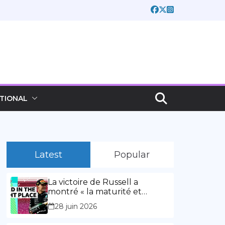
TIONAL
Latest
Popular
La victoire de Russell a
montré « la maturité et
l’expérience » Vidéo,
28 juin 2026
00:02:03La victoire de Russell
a montré « la maturité et