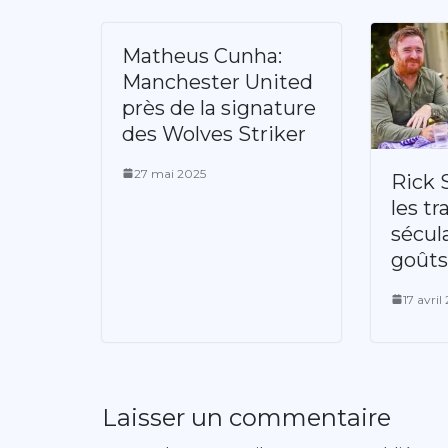
Matheus Cunha:
Manchester United
près de la signature
des Wolves Striker
27 mai 2025
Rick 
les tr
sécula
goût
17 avril
Laisser un commentaire