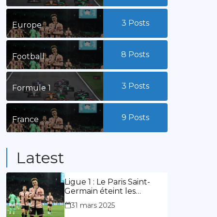
3
Posts
Europe
8
Posts
Football
3
Posts
Formule 1
9
Posts
France
Latest
Ligue 1 : Le Paris Saint-
Germain éteint les
lumières du stade
31 mars 2025
Geoffroy Guichard. Stassin