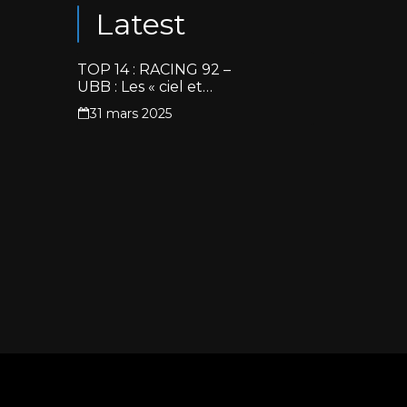
Latest
TOP 14 : RACING 92 –
UBB : Les « ciel et
blanc » renouent avec
31 mars 2025
la victoire