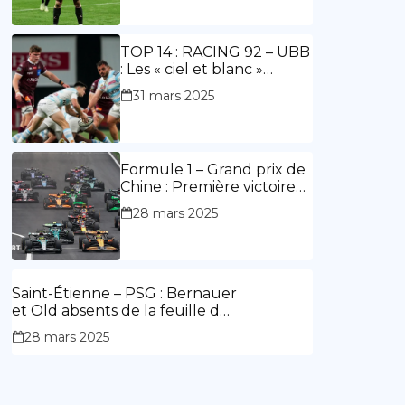
ouvre le score, doublé de
Doué.
TOP 14 : RACING 92 – UBB
: Les « ciel et blanc »
renouent avec la victoire
31 mars 2025
Formule 1 – Grand prix de
Chine : Première victoire
d’Hamilton en Rouge,
28 mars 2025
l’Aston Martin d’Alonso fait
des siennes.
Saint-Étienne – PSG : Bernauer
et Old absents de la feuille de
match.
28 mars 2025