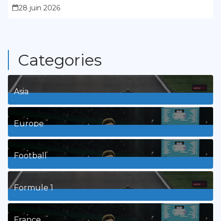
présidence
28 juin 2026
Categories
Asia
1
Posts
Europe
3
Posts
Football
8
Posts
Formule 1
3
Posts
France