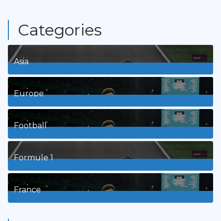
Categories
Asia
1
Posts
Europe
3
Posts
Football
8
Posts
Formule 1
3
Posts
France
9
Posts